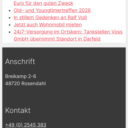
Euro für den guten Zweck
Old- und Youngtimertreffen 2026
In stillem Gedenken an Ralf Voß
Jetzt auch Wohnmobil mieten
24/7-Versorgung im Ortskern: Tankstellen Voss
GmbH übernimmt Standort in Darfeld
Anschrift
Breikamp 2-6
48720 Rosendahl
Kontakt
+49 (0) 2545 383