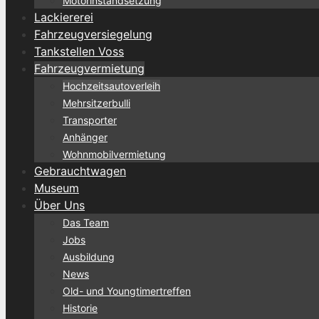
Motorinstandsetzung
Lackiererei
Fahrzeugversiegelung
Tankstellen Voss
Fahrzeugvermietung
Hochzeitsautoverleih
Mehrsitzerbulli
Transporter
Anhänger
Wohnmobilvermietung
Gebrauchtwagen
Museum
Über Uns
Das Team
Jobs
Ausbildung
News
Old- und Youngtimertreffen
Historie