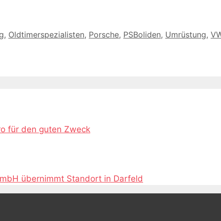
g
,
Oldtimerspezialisten
,
Porsche
,
PSBoliden
,
Umrüstung
,
VW
ro für den guten Zweck
GmbH übernimmt Standort in Darfeld