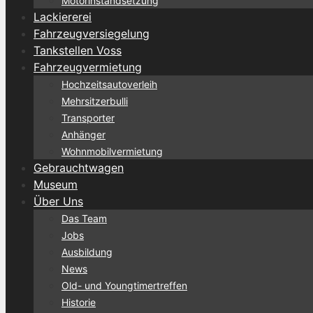
Motorinstandsetzung
Lackiererei
Fahrzeugversiegelung
Tankstellen Voss
Fahrzeugvermietung
Hochzeitsautoverleih
Mehrsitzerbulli
Transporter
Anhänger
Wohnmobilvermietung
Gebrauchtwagen
Museum
Über Uns
Das Team
Jobs
Ausbildung
News
Old- und Youngtimertreffen
Historie