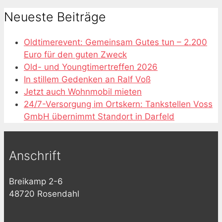
Neueste Beiträge
Oldtimerevent: Gemeinsam Gutes tun – 2.200
Euro für den guten Zweck
Old- und Youngtimertreffen 2026
In stillem Gedenken an Ralf Voß
Jetzt auch Wohnmobil mieten
24/7-Versorgung im Ortskern: Tankstellen Voss
GmbH übernimmt Standort in Darfeld
Anschrift
Breikamp 2-6
48720 Rosendahl