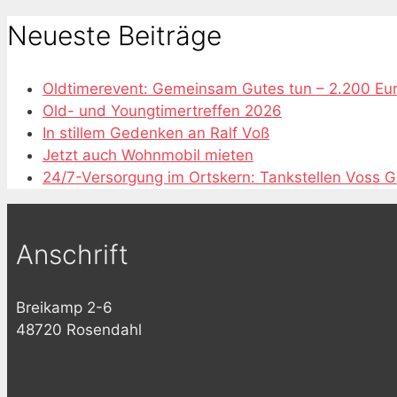
Neueste Beiträge
Oldtimerevent: Gemeinsam Gutes tun – 2.200 Eu
Old- und Youngtimertreffen 2026
In stillem Gedenken an Ralf Voß
Jetzt auch Wohnmobil mieten
24/7-Versorgung im Ortskern: Tankstellen Voss 
Anschrift
Breikamp 2-6
48720 Rosendahl