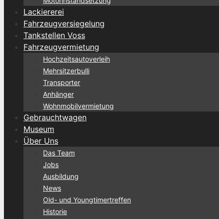
Motorinstandsetzung
Lackiererei
Fahrzeugversiegelung
Tankstellen Voss
Fahrzeugvermietung
Hochzeitsautoverleih
Mehrsitzerbulli
Transporter
Anhänger
Wohnmobilvermietung
Gebrauchtwagen
Museum
Über Uns
Das Team
Jobs
Ausbildung
News
Old- und Youngtimertreffen
Historie