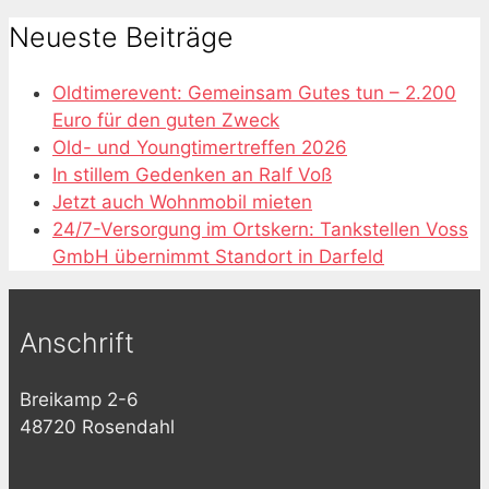
Neueste Beiträge
Oldtimerevent: Gemeinsam Gutes tun – 2.200
Euro für den guten Zweck
Old- und Youngtimertreffen 2026
In stillem Gedenken an Ralf Voß
Jetzt auch Wohnmobil mieten
24/7-Versorgung im Ortskern: Tankstellen Voss
GmbH übernimmt Standort in Darfeld
Anschrift
Breikamp 2-6
48720 Rosendahl