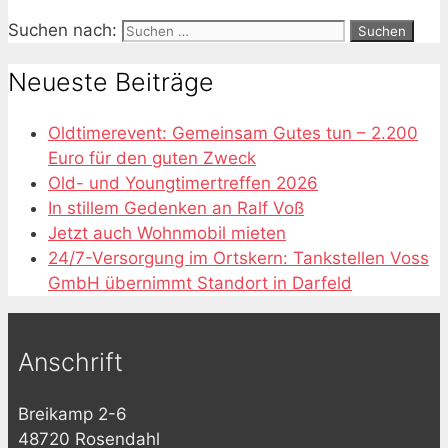
Suchen nach:
Neueste Beiträge
Oldtimerevent: Gemeinsam Gutes tun – 2.200
Euro für den guten Zweck
Old- und Youngtimertreffen 2026
In stillem Gedenken an Ralf Voß
Jetzt auch Wohnmobil mieten
24/7-Versorgung im Ortskern: Tankstellen Voss
GmbH übernimmt Standort in Darfeld
Anschrift
Breikamp 2-6
48720 Rosendahl